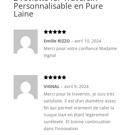
Personnalisable en Pure
Laine
Note
5
sur
Emilie RIZZO
–
avril 10, 2024
5
Merci pour votre confiance Madame
Vignal
Note
5
sur
VIGNAL
–
avril 9, 2024
5
Merci pour le traversin, je suis très
satisfaite, il est d’un diamètre assez
fin qui permet vraiment de caler la
nuque tout en étant légèrement
surélevée. Et bonne continuation
dans l’innovation