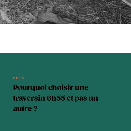
6H55
Pourquoi choisir une
traversin 6h55 et pas un
autre ?