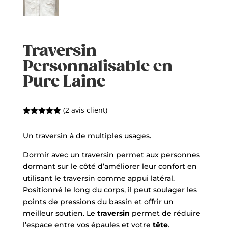
Traversin
Personnalisable en
Pure Laine
(
2
avis client)
Noté
5.00
sur 5
Un traversin à de multiples usages.
basé sur
notations
client
Dormir avec un traversin permet aux personnes
dormant sur le côté d’améliorer leur confort en
utilisant le traversin comme appui latéral.
Positionné le long du corps, il peut soulager les
points de pressions du bassin et offrir un
meilleur soutien. Le
traversin
permet de réduire
l’espace entre vos épaules et votre
tête
.