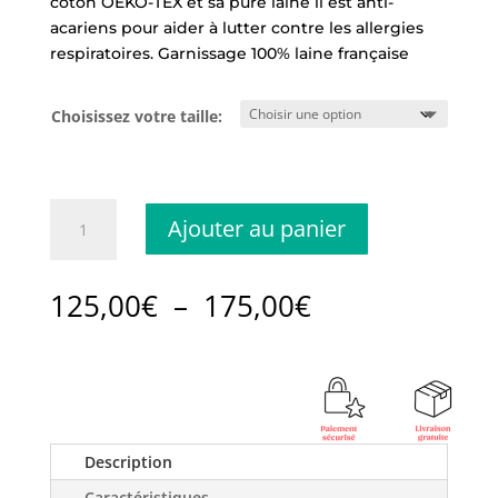
coton OEKO-TEX et sa pure laine il est anti-
acariens pour aider à lutter contre les allergies
respiratoires. Garnissage 100% laine française
Choisissez votre taille:
quantité
Ajouter au panier
de
Traversin
Personnalisable
Plage
125,00
€
–
175,00
€
en
de
Pure
prix :
Laine
125,00€
à
175,00€
Description
Caractéristiques