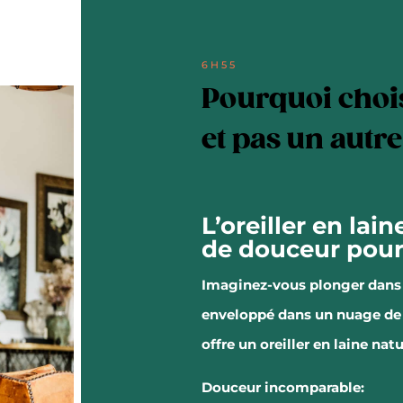
6H55
Pourquoi chois
et pas un autre
L’oreiller en lai
de douceur pou
Imaginez-vous plonger dans 
enveloppé dans un nuage de
offre un oreiller en laine natu
Douceur incomparable: