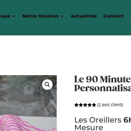
ique
Notre mission
Actualités
Contact
Le 90 Minutes
Personnalisa
(
2
avis client)
Noté
5.00
sur 5
Les Oreillers
6
basé sur
notations
Mesure
client