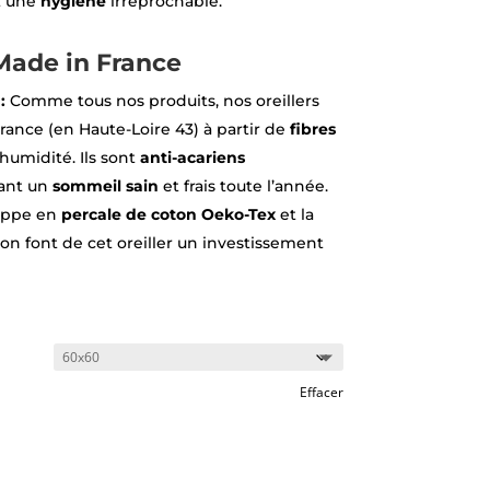
t une
hygiène
irréprochable.
Made in France
:
Comme tous nos produits, nos oreillers
rance (en Haute-Loire 43) à partir de
fibres
humidité. Ils sont
anti-acariens
sant un
sommeil sain
et frais toute l’année.
oppe en
percale de c
oton Oeko-Tex
et la
on font de cet oreiller un investissement
Effacer