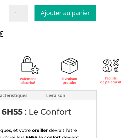
quantité
Ajouter au panier
de
Le
90
Plage
€
Minutes:
de
Oreiller
prix :
Personnalisable
94,00€
en
à
Pure
98,00€
Laine
actéristiques
Livraison
s
6H55
: Le Confort
ques, et votre
oreiller
devrait l’être
n d’oreillers
6H55
, le
confort
devient