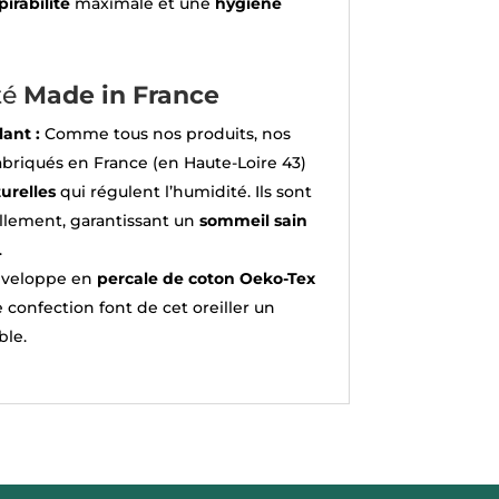
pirabilité
maximale et une
hygiène
té
Made in France
ant :
Comme tous nos produits, nos
abriqués en France (en Haute-Loire 43)
turelles
qui régulent l’humidité. Ils sont
llement, garantissant un
sommeil sain
.
nveloppe en
percale de c
oton Oeko-Tex
e confection font de cet oreiller un
ble.