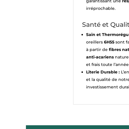
garantissant une
res
irréprochable.
Santé et Quali
Sain et Thermorégul
oreillers
6H55
sont f
à partir de
fibres na
anti-acariens
nature
et frais toute l’année
Literie Durable :
L’e
et la qualité de notr
investissement dura