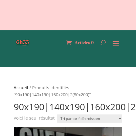
Articles 0
Accueil
/ Produits identifiés
“90x190|140x190|160x200|2(80x200)”
90x190|140x190|160x200|2
Voici le seul résultat